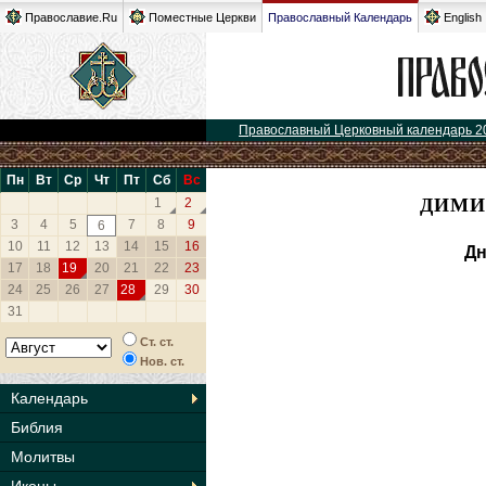
Православие.Ru
Поместные Церкви
Православный Календарь
English
Православный Церковный календарь 2
Пн
Вт
Ср
Чт
Пт
Сб
Вс
ДИМИ
1
2
3
4
5
7
8
9
6
10
11
12
13
14
15
16
Дн
17
18
19
20
21
22
23
24
25
26
27
28
29
30
31
Ст. ст.
Нов. ст.
Календарь
Библия
Молитвы