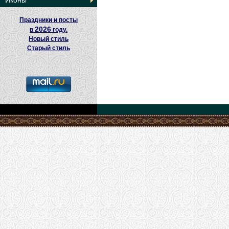
Иконы
Праздники и посты
2026
в
году.
Новый стиль
Старый стиль