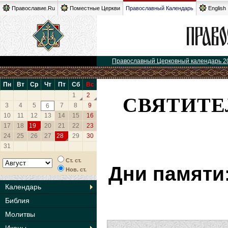
Православие.Ru
Поместные Церкви
Православный Календарь
English
Православный Церковный календарь 2
Пн
Вт
Ср
Чт
Пт
Сб
Вс
СВЯТИТЕ
1
2
3
4
5
7
8
9
6
10
11
12
13
14
15
16
17
18
19
20
21
22
23
24
25
26
27
28
29
30
31
Ст. ст.
Дни памяти
Нов. ст.
Календарь
Библия
Молитвы