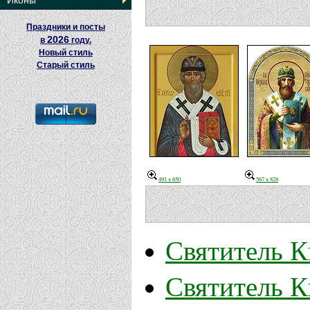
Иконы
Праздники и посты
2026
в
году.
Новый стиль
Старый стиль
491 x 650
567 x 828
Святитель К
Святитель К