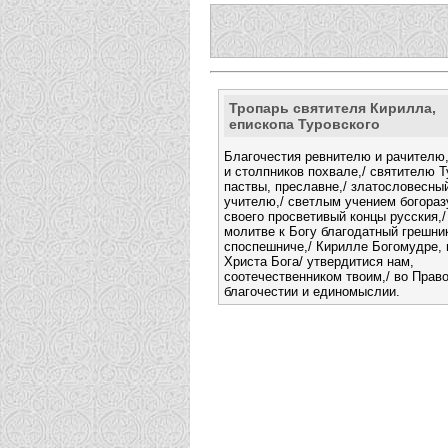
Тропарь святителя Кирилла,
епископа Туровского
Благочестия ревнителю и рачителю,
и столпников похвале,/ святителю 
паствы, преславне,/ златословесны
учителю,/ светлым учением богора
своего просветивый концы русския,/
молитве к Богу благодатный грешни
споспешниче,/ Кирилле Богомудре,
Христа Бога/ утвердитися нам,
соотечественником твоим,/ во Прав
благочестии и единомыслии.