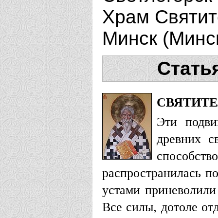
Храм Святите
Минск (Минс
Стать
СВЯТИТЕ
Эти подви
древних с
способс
распространилась по
устами приневолили 
Все силы, дотоле от