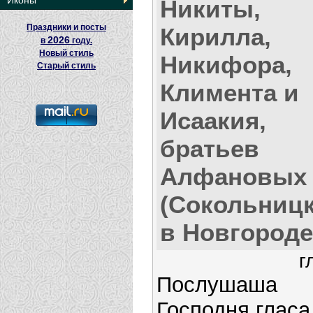
Иконы
Никиты,
Праздники и посты
Кирилла,
2026
в
году.
Новый стиль
Никифора,
Старый стиль
Климента и
Исаакия,
братьев
Алфановых
(Сокольницк
в Новгороде
г
Послушаша
Господня гласа,