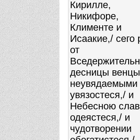
Кирилле,
Никифоре,
Клименте и
Исаакие,/ сего
от
Вседержитель
десницы венцы
неувядаемыми
увязостеся,/ и
Небесною сла
одеястеся,/ и
чудотворении
обогатистеся,/