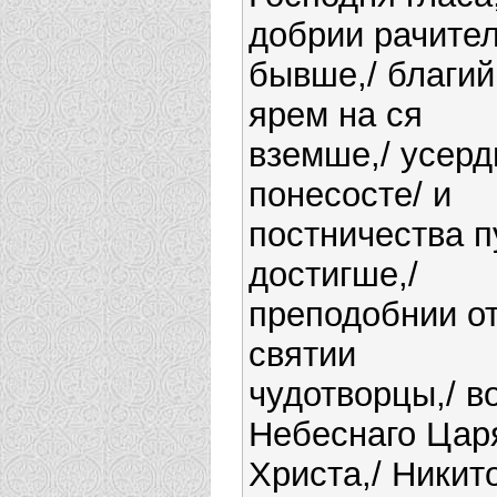
добрии рачите
бывше,/ благий
ярем на ся
вземше,/ усерд
понесосте/ и
постничества п
достигше,/
преподобнии о
святии
чудотворцы,/ в
Небеснаго Цар
Христа,/ Никит