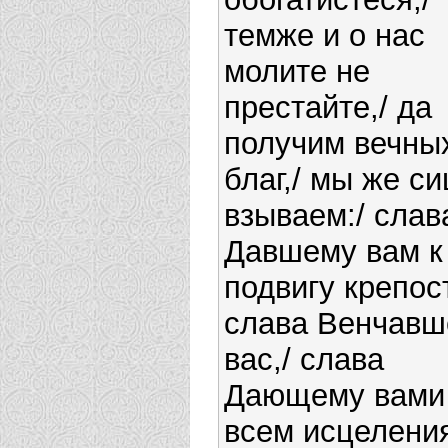
темже и о нас
молите не
престайте,/ да
получим вечны
благ,/ мы же си
взываем:/ слав
Давшему вам к
подвигу крепост
слава Венчав
вас,/ слава
Дающему вами
всем исцелени