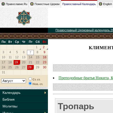
Православие.Ru
Поместные Церкви
Православный Календарь
English
Православный Церковный календарь 2
Пн
Вт
Ср
Чт
Пт
Сб
Вс
КЛИМЕНТ
1
2
3
4
5
6
8
9
7
10
11
12
13
14
15
16
17
18
19
20
21
22
23
24
25
26
27
28
29
30
31
Преподобные братья Никита, 
Ст. ст.
Нов. ст.
Календарь
Библия
Тропарь
Молитвы