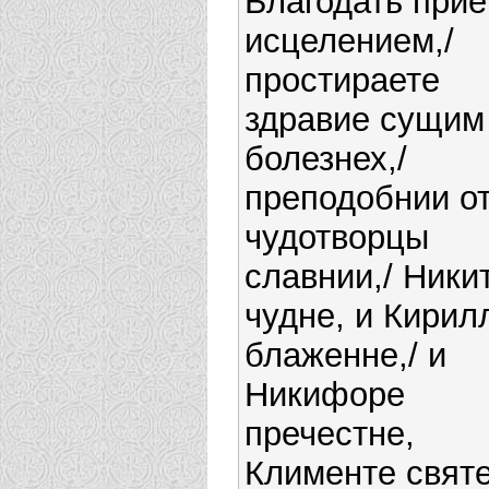
Благодать при
исцелением,/
простираете
здравие сущим
болезнех,/
преподобнии о
чудотворцы
славнии,/ Ники
чудне, и Кирил
блаженне,/ и
Никифоре
пречестне,
Клименте святе