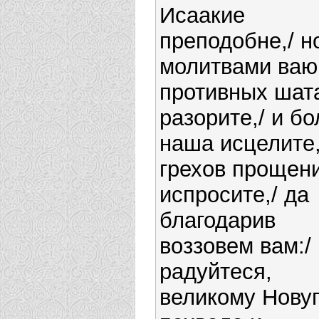
Исаакие
преподобне,/ н
молитвами ваю
противных шат
разорите,/ и б
наша исцелите,
грехов прощен
испросите,/ да
благодарив
воззовем вам:/
радуйтеся,
великому Нову