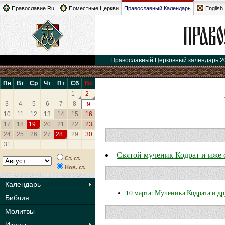
Православие.Ru
Поместные Церкви
Православный Календарь
English
Православный Церковный календарь 2
Пн
Вт
Ср
Чт
Пт
Сб
Вс
1
2
3
4
5
6
7
8
9
10
11
12
13
14
15
16
17
18
19
20
21
22
23
24
25
26
27
28
29
30
31
Святой мученик Кодрат и иже 
Ст. ст.
Нов. ст.
Календарь
10 марта: Мученика Кодрата и д
Библия
Молитвы