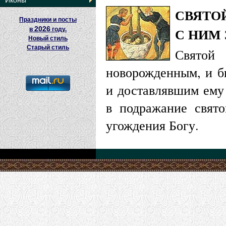
Иконы
СВЯТО
Праздники и посты
С НИМ
2026
в
году.
Новый стиль
Старый стиль
Святой
новорожденным, и б
и доставлявшим ему 
в подражание свято
угождения Богу.