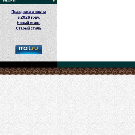
Иконы
Праздники и посты
2026
в
году.
Новый стиль
Старый стиль