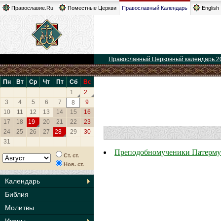
Православие.Ru
Поместные Церкви
Православный Календарь
English
Православный Церковный календарь 2
Пн
Вт
Ср
Чт
Пт
Сб
Вс
1
2
3
4
5
6
7
9
8
10
11
12
13
14
15
16
17
18
19
20
21
22
23
24
25
26
27
28
29
30
31
Преподобномученики Патерму
Ст. ст.
Нов. ст.
Календарь
Библия
Молитвы