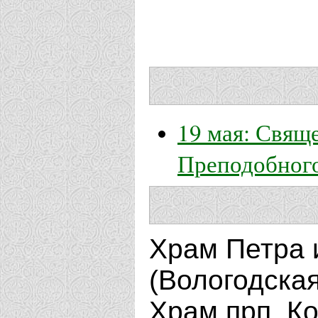
19 мая: Свящ
Преподобного
Храм Петра и
(Вологодска
Храм прп. Ко