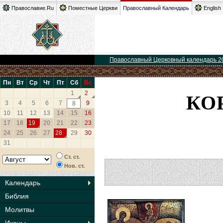
Православие.Ru
Поместные Церкви
Православный Календарь
English
Православный Церковный календарь 2
Пн
Вт
Ср
Чт
Пт
Сб
Вс
КО
1
2
3
4
5
6
7
9
8
10
11
12
13
14
15
16
17
18
19
20
21
22
23
24
25
26
27
28
29
30
31
Ст. ст.
Нов. ст.
Календарь
Библия
Молитвы