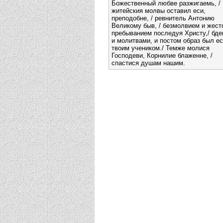
Божественный любве разжигаемь, /
житейския молвы оставил еси,
преподобне, / ревнитель Антонию
Великому быв, / безмолвием и жест
пребыванием последуя Христу,/ бде
и молитвами, и постом образ был е
твоим учеником./ Темже молися
Господеви, Корнилие блаженне, /
спастися душам нашим.