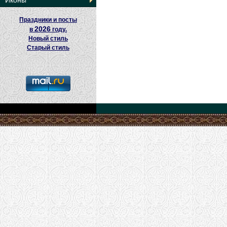
Иконы
Праздники и посты
2026
в
году.
Новый стиль
Старый стиль