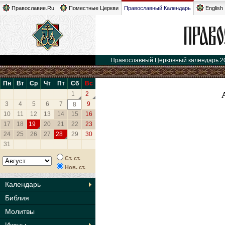
Православие.Ru
Поместные Церкви
Православный Календарь
English
Православный Церковный календарь 2
Пн
Вт
Ср
Чт
Пт
Сб
Вс
1
2
3
4
5
6
7
9
8
10
11
12
13
14
15
16
17
18
19
20
21
22
23
24
25
26
27
28
29
30
31
Ст. ст.
Нов. ст.
Календарь
Библия
Молитвы