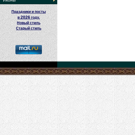
Иконы
Праздники и посты
2026
в
году.
Новый стиль
Старый стиль