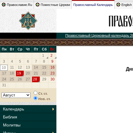
Православие.Ru
Поместные Церкви
Православный Календарь
English
Православный Церковный календарь 2
Пн
Вт
Ср
Чт
Пт
Сб
Вс
1
2
3
4
5
6
7
8
9
11
12
13
14
15
16
10
Дн
17
18
19
20
21
22
23
24
25
26
27
28
29
30
31
Ст. ст.
Нов. ст.
Календарь
Библия
Молитвы