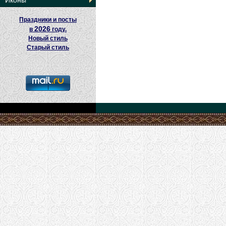
Иконы
Праздники и посты
2026
в
году.
Новый стиль
Старый стиль