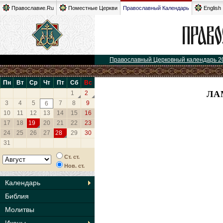
Православие.Ru
Поместные Церкви
Православный Календарь
English
Православный Церковный календарь 2
Пн
Вт
Ср
Чт
Пт
Сб
Вс
ЛА
1
2
3
4
5
7
8
9
6
10
11
12
13
14
15
16
17
18
19
20
21
22
23
24
25
26
27
28
29
30
31
Ст. ст.
Нов. ст.
Календарь
Библия
Молитвы