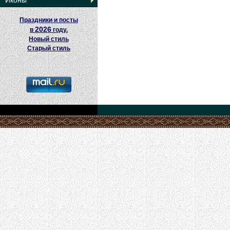
Иконы
Праздники и посты
2026
в
году.
Новый стиль
Старый стиль