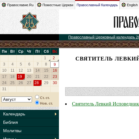
Православие.Ru
Поместные Церкви
Православный Календарь
English
Православный Церковный календарь 2
Пн
Вт
Ср
Чт
Пт
Сб
Вс
СВЯТИТЕЛЬ ЛЕВКИ
1
2
3
4
5
6
7
8
9
10
11
12
13
14
15
16
17
18
19
20
21
22
23
24
25
26
27
28
29
30
31
Ст. ст.
Святитель Левкий Исповедник
Нов. ст.
Календарь
Библия
Молитвы