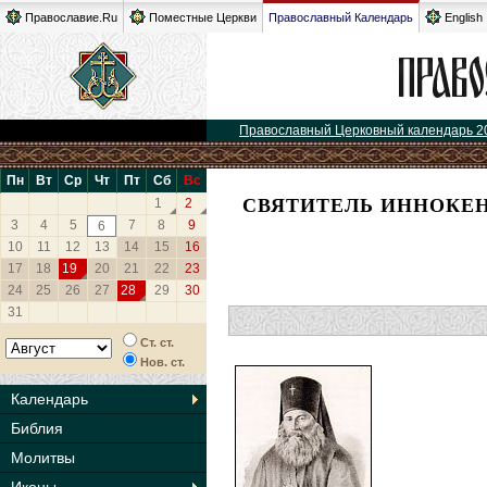
Православие.Ru
Поместные Церкви
Православный Календарь
English
Православный Церковный календарь 2
Пн
Вт
Ср
Чт
Пт
Сб
Вс
СВЯТИТЕЛЬ ИННОКЕН
1
2
3
4
5
7
8
9
6
10
11
12
13
14
15
16
17
18
19
20
21
22
23
24
25
26
27
28
29
30
31
Ст. ст.
Нов. ст.
Календарь
Библия
Молитвы