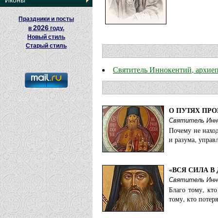
Иконы
Праздники и посты
2026
в
году.
Новый стиль
Старый стиль
Святитель Иннокентий, архие
О ПУТЯХ ПР
Святитель Инно
Почему не нахо
и разума, управ
«ВСЯ СИЛА В
Святитель Инно
Благо тому, кто
тому, кто потер