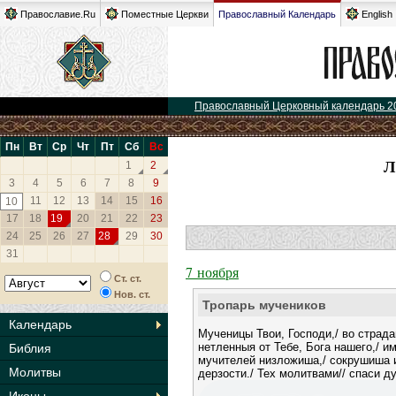
Православие.Ru
Поместные Церкви
Православный Календарь
English
Православный Церковный календарь 2
Пн
Вт
Ср
Чт
Пт
Сб
Вс
Л
1
2
3
4
5
6
7
8
9
11
12
13
14
15
16
10
17
18
19
20
21
22
23
24
25
26
27
28
29
30
31
7 ноября
Ст. ст.
Нов. ст.
Тропарь мучеников
Календарь
Мученицы Твои, Господи,/ во страд
нетленныя от Тебе, Бога нашего,/ и
Библия
мучителей низложиша,/ сокрушиша
Молитвы
дерзости./ Тех молитвами// спаси д