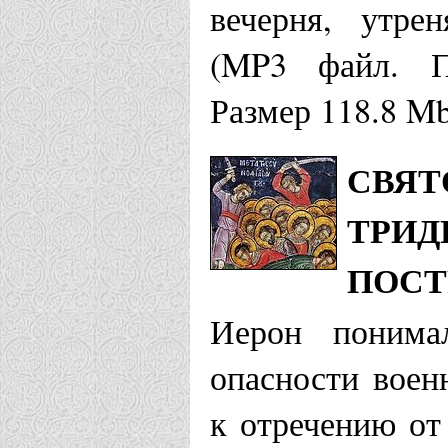
вечерня, утре
(MP3 файл. Пр
Размер 118.8 M
СВЯТ
ТРИД
ПОСТ
Иерон понима
опасности воен
к отречению от