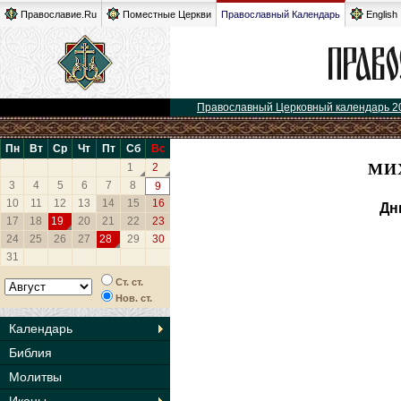
Православие.Ru
Поместные Церкви
Православный Календарь
English
Православный Церковный календарь 2
Пн
Вт
Ср
Чт
Пт
Сб
Вс
МИХ
1
2
3
4
5
6
7
8
9
10
11
12
13
14
15
16
Дн
17
18
19
20
21
22
23
24
25
26
27
28
29
30
31
Ст. ст.
Нов. ст.
Календарь
Библия
Молитвы