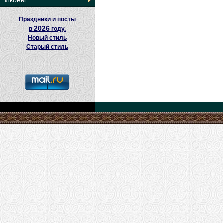
Иконы
Праздники и посты
2026
в
году.
Новый стиль
Старый стиль