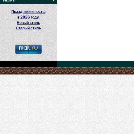
Иконы
Праздники и посты
2026
в
году.
Новый стиль
Старый стиль