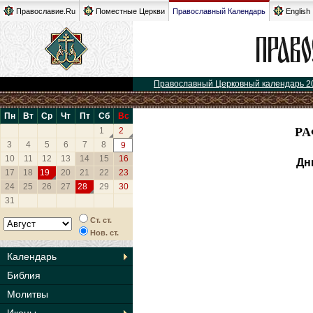
Православие.Ru
Поместные Церкви
Православный Календарь
English
Православный Церковный календарь 2
Пн
Вт
Ср
Чт
Пт
Сб
Вс
РА
1
2
3
4
5
6
7
8
9
10
11
12
13
14
15
16
Дн
17
18
19
20
21
22
23
24
25
26
27
28
29
30
31
Ст. ст.
Нов. ст.
Календарь
Библия
Молитвы