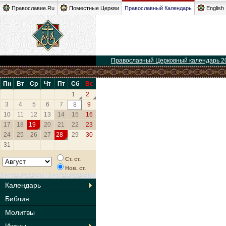
Православие.Ru
Поместные Церкви
Православный Календарь
English
Православный Церковный календарь 2
Пн
Вт
Ср
Чт
Пт
Сб
Вс
1
2
3
4
5
6
7
9
8
10
11
12
13
14
15
16
17
18
19
20
21
22
23
24
25
26
27
28
29
30
31
Ст. ст.
Нов. ст.
Календарь
Библия
Молитвы