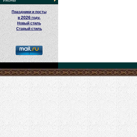
Иконы
Праздники и посты
2026
в
году.
Новый стиль
Старый стиль