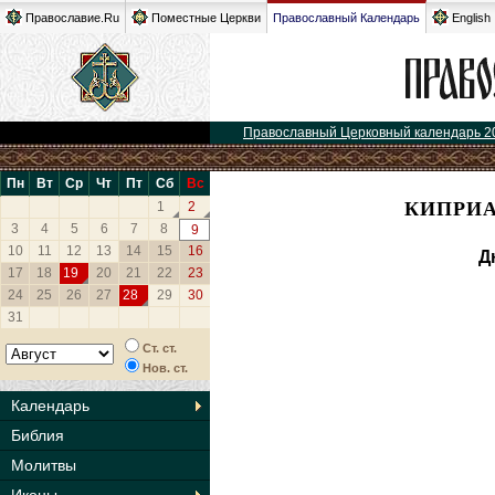
Православие.Ru
Поместные Церкви
Православный Календарь
English
Православный Церковный календарь 2
Пн
Вт
Ср
Чт
Пт
Сб
Вс
КИПРИА
1
2
3
4
5
6
7
8
9
10
11
12
13
14
15
16
Д
17
18
19
20
21
22
23
24
25
26
27
28
29
30
31
Ст. ст.
Нов. ст.
Календарь
Библия
Молитвы