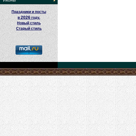
Иконы
Праздники и посты
2026
в
году.
Новый стиль
Старый стиль