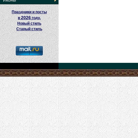
Иконы
Праздники и посты
2026
в
году.
Новый стиль
Старый стиль