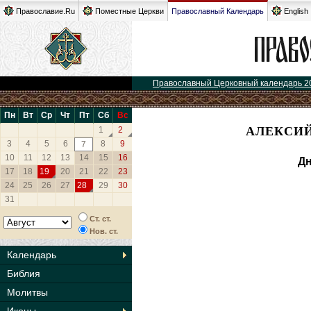
Православие.Ru
Поместные Церкви
Православный Календарь
English
Православный Церковный календарь 2
Пн
Вт
Ср
Чт
Пт
Сб
Вс
АЛЕКСИЙ
1
2
3
4
5
6
8
9
7
10
11
12
13
14
15
16
Дн
17
18
19
20
21
22
23
24
25
26
27
28
29
30
31
Ст. ст.
Нов. ст.
Календарь
Библия
Молитвы