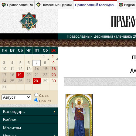
Православие.Ru
Поместные Церкви
Православный Календарь
English
Православный Церковный календарь 2
Пн
Вт
Ср
Чт
Пт
Сб
Вс
П
1
2
3
4
5
6
8
9
7
10
11
12
13
14
15
16
Дн
17
18
19
20
21
22
23
24
25
26
27
28
29
30
31
Ст. ст.
Нов. ст.
Календарь
Библия
Молитвы