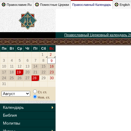
Православие.Ru
Поместные Церкви
Православный Календарь
English
Православный Церковный календарь 2
Пн
Вт
Ср
Чт
Пт
Сб
Вс
1
2
3
4
5
6
7
8
9
10
11
12
13
14
15
16
17
18
19
20
21
22
23
24
25
26
27
28
29
30
31
Ст. ст.
Нов. ст.
Календарь
Библия
Молитвы