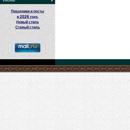
Иконы
Праздники и посты
2026
в
году.
Новый стиль
Старый стиль