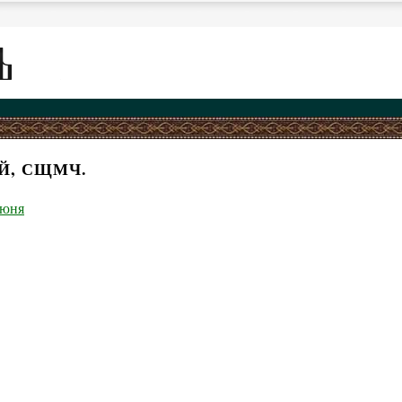
Й, СЩМЧ.
июня