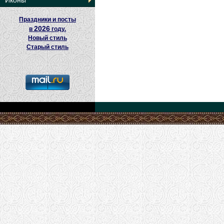
Иконы
Праздники и посты
2026
в
году.
Новый стиль
Старый стиль