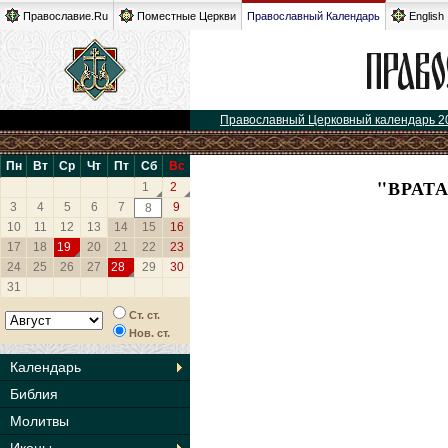
Православие.Ru
Поместные Церкви
Православный Календарь
English
Православный Церковный календарь 2
Пн
Вт
Ср
Чт
Пт
Сб
Вс
"ВРАТ
1
2
3
4
5
6
7
9
8
10
11
12
13
14
15
16
17
18
19
20
21
22
23
24
25
26
27
28
29
30
31
Ст. ст.
Нов. ст.
Календарь
Библия
Молитвы