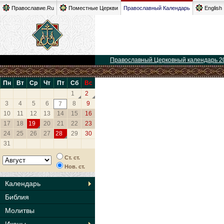
Православие.Ru
Поместные Церкви
Православный Календарь
English
Православный Церковный календарь 2
Пн
Вт
Ср
Чт
Пт
Сб
Вс
1
2
3
4
5
6
8
9
7
10
11
12
13
14
15
16
17
18
19
20
21
22
23
24
25
26
27
28
29
30
31
Ст. ст.
Нов. ст.
Календарь
Библия
Молитвы