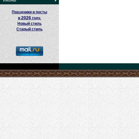
Иконы
Праздники и посты
2026
в
году.
Новый стиль
Старый стиль