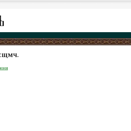
 СЩМЧ.
июня