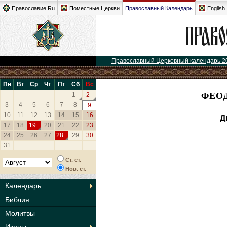
Православие.Ru
Поместные Церкви
Православный Календарь
English
Православный Церковный календарь 2
Пн
Вт
Ср
Чт
Пт
Сб
Вс
ФЕОД
1
2
3
4
5
6
7
8
9
10
11
12
13
14
15
16
Д
17
18
19
20
21
22
23
24
25
26
27
28
29
30
31
Ст. ст.
Нов. ст.
Календарь
Библия
Молитвы