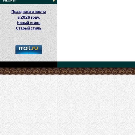
Иконы
Праздники и посты
2026
в
году.
Новый стиль
Старый стиль