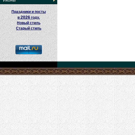
Иконы
Праздники и посты
2026
в
году.
Новый стиль
Старый стиль