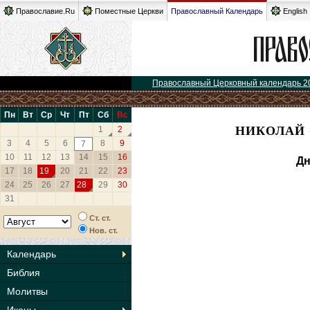
Православие.Ru
Поместные Церкви
Православный Календарь
English
Православный Церковный календарь 2
Пн
Вт
Ср
Чт
Пт
Сб
Вс
НИКОЛАЙ 
1
2
3
4
5
6
8
9
7
10
11
12
13
14
15
16
Дн
17
18
19
20
21
22
23
24
25
26
27
28
29
30
31
Ст. ст.
Нов. ст.
Календарь
Библия
Молитвы