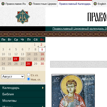
Православие.Ru
Поместные Церкви
Православный Календарь
English
Православный Церковный календарь 2
Пн
Вт
Ср
Чт
Пт
Сб
Вс
1
2
3
4
5
6
7
8
9
10
11
12
13
14
15
16
17
18
19
20
21
22
23
24
25
26
27
28
29
30
31
Ст. ст.
Нов. ст.
Календарь
Библия
Молитвы