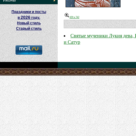
Иконы
Праздники и посты
2026
829 x 742
в
году.
Новый стиль
Старый стиль
Святые мученики Лукия дева, 
и Сатур