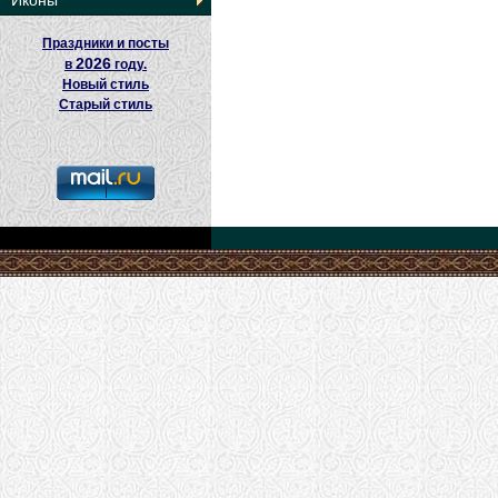
Иконы
Праздники и посты
2026
в
году.
Новый стиль
Старый стиль