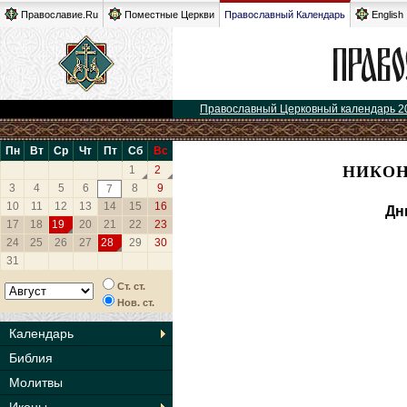
Православие.Ru
Поместные Церкви
Православный Календарь
English
Православный Церковный календарь 2
Пн
Вт
Ср
Чт
Пт
Сб
Вс
НИКОН
1
2
3
4
5
6
8
9
7
10
11
12
13
14
15
16
Дн
17
18
19
20
21
22
23
24
25
26
27
28
29
30
31
Ст. ст.
Нов. ст.
Календарь
Библия
Молитвы