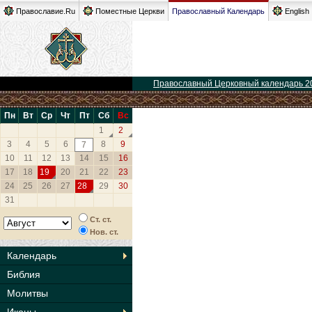
Православие.Ru
Поместные Церкви
Православный Календарь
English
Православный Церковный календарь 2
Пн
Вт
Ср
Чт
Пт
Сб
Вс
1
2
3
4
5
6
8
9
7
10
11
12
13
14
15
16
17
18
19
20
21
22
23
24
25
26
27
28
29
30
31
Ст. ст.
Нов. ст.
Календарь
Библия
Молитвы