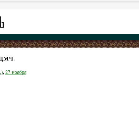
ЩМЧ.
.)
27 ноября
,