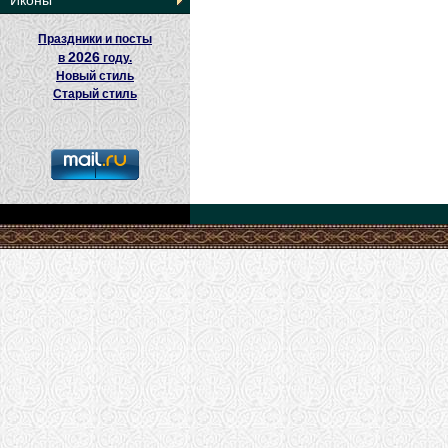
Иконы
Праздники и посты
2026
в
году.
Новый стиль
Старый стиль