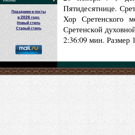
Иконы
Пятидесятнице. Срет
Праздники и посты
Хор Сретенского м
2026
в
году.
Новый стиль
Сретенской духовно
Старый стиль
2:36:09 мин. Размер