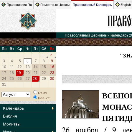
Православие.Ru
Поместные Церкви
Православный Календарь
English
Православный Церковный календарь 2
Пн
Вт
Ср
Чт
Пт
Сб
Вс
"ЗН
1
2
3
4
5
7
8
9
6
10
11
12
13
14
15
16
17
18
19
20
21
22
23
24
25
26
27
28
29
30
31
ВСЕНО
Ст. ст.
Нов. ст.
МОНАС
Календарь
ПЯТИД
Библия
Молитвы
26 ноября / 9 де