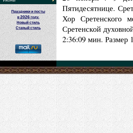
Иконы
Пятидесятнице. Срет
Праздники и посты
Хор Сретенского м
2026
в
году.
Новый стиль
Сретенской духовно
Старый стиль
2:36:09 мин. Размер