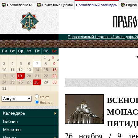
Православие.Ru
Поместные Церкви
Православный Календарь
English
Православный Церковный календарь 2
Пн
Вт
Ср
Чт
Пт
Сб
Вс
1
2
3
4
5
6
8
9
7
10
11
12
13
14
15
16
17
18
19
20
21
22
23
24
25
26
27
28
29
30
31
ВСЕНО
Ст. ст.
Нов. ст.
МОНАС
Календарь
ПЯТИД
Библия
Молитвы
26 ноября / 9 де