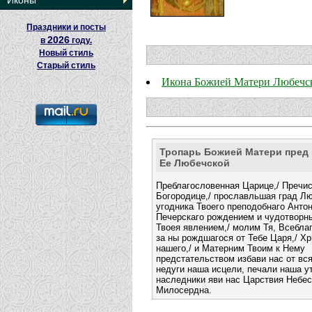
Иконы
Праздники и посты
2026
в
году.
Новый стиль
Старый стиль
Икона Божией Матери Любечс
Тропарь Божией Матери пред
Ее Любечской
Преблагословенная Царице,/ Пречи
Богородице,/ прославльшая град Лю
угодника Твоего преподобнаго Анто
Печерскаго рождением и чудотворн
Твоея явлением,/ молим Тя, Всеблаг
за ны рождшагося от Тебе Царя,/ Хр
нашего,/ и Матерним Твоим к Нему
предстательством избави нас от вся
недуги наша исцели, печали наша ут
наследники яви нас Царствия Небесн
Милосердна.