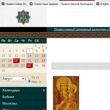
Православие.Ru
Поместные Церкви
Православный Календарь
English
Православный Церковный календарь 2
Пн
Вт
Ср
Чт
Пт
Сб
Вс
1
2
3
4
5
6
8
9
7
10
11
12
13
14
15
16
17
18
19
20
21
22
23
24
25
26
27
28
29
30
31
Ст. ст.
Нов. ст.
Календарь
Библия
Молитвы