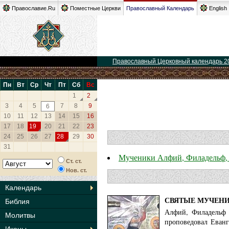
Православие.Ru
Поместные Церкви
Православный Календарь
English
Православный Церковный календарь 2
Пн
Вт
Ср
Чт
Пт
Сб
Вс
1
2
3
4
5
7
8
9
6
10
11
12
13
14
15
16
17
18
19
20
21
22
23
24
25
26
27
28
29
30
31
Мученики Алфий, Филадельф, 
Ст. ст.
Нов. ст.
Календарь
СВЯТЫЕ МУЧЕНИ
Библия
Алфий, Филадельф 
Молитвы
проповедовал Еванг