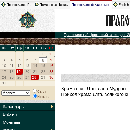
Православие.Ru
Поместные Церкви
Православный Календарь
English
Православный Церковный календарь 2
Пн
Вт
Ср
Чт
Пт
Сб
Вс
1
2
3
4
5
6
7
9
8
10
11
12
13
14
15
16
17
18
19
20
21
22
23
24
25
26
27
28
29
30
31
Храм св.кн. Ярослава Мудрого г
Ст. ст.
Приход храма блгв. великого к
Нов. ст.
Календарь
Библия
Молитвы