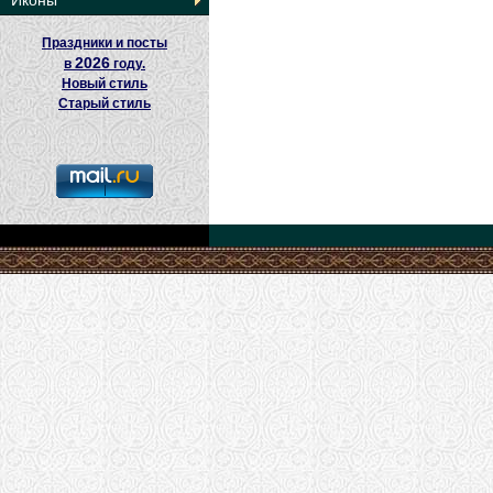
Иконы
Праздники и посты
2026
в
году.
Новый стиль
Старый стиль