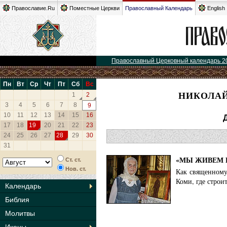
Православие.Ru
Поместные Церкви
Православный Календарь
English
Православный Церковный календарь 2
Пн
Вт
Ср
Чт
Пт
Сб
Вс
НИКОЛАЙ
1
2
3
4
5
6
7
8
9
10
11
12
13
14
15
16
17
18
19
20
21
22
23
24
25
26
27
28
29
30
31
«МЫ ЖИВЕМ 
Ст. ст.
Нов. ст.
Как священному
Коми, где строи
Календарь
Библия
Молитвы