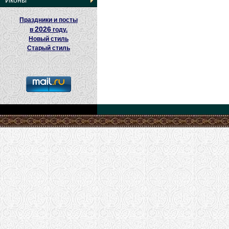
Иконы
Праздники и посты
2026
в
году.
Новый стиль
Старый стиль