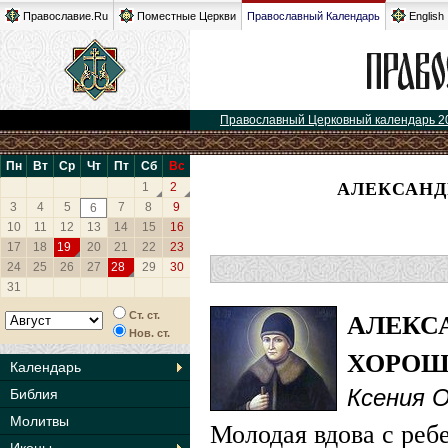
Православие.Ru
Поместные Церкви
Православный Календарь
English
Православный Церковный календарь 2
Пн
Вт
Ср
Чт
Пт
Сб
Вс
АЛЕКСАНД
1
2
3
4
5
7
8
9
6
10
11
12
13
14
15
16
17
18
19
20
21
22
23
24
25
26
27
28
29
30
31
АЛЕКС
Ст. ст.
Нов. ст.
ХОРОШ
Календарь
Ксения 
Библия
Молитвы
Молодая вдова с реб