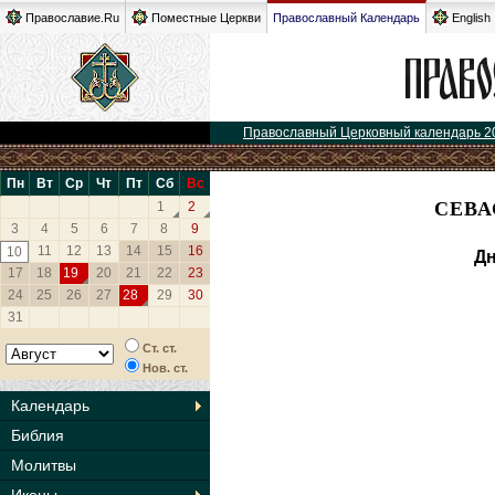
Православие.Ru
Поместные Церкви
Православный Календарь
English
Православный Церковный календарь 2
Пн
Вт
Ср
Чт
Пт
Сб
Вс
СЕВА
1
2
3
4
5
6
7
8
9
11
12
13
14
15
16
10
Дн
17
18
19
20
21
22
23
24
25
26
27
28
29
30
31
Ст. ст.
Нов. ст.
Календарь
Библия
Молитвы