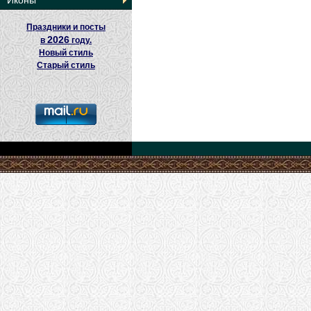
Иконы
Праздники и посты
2026
в
году.
Новый стиль
Старый стиль