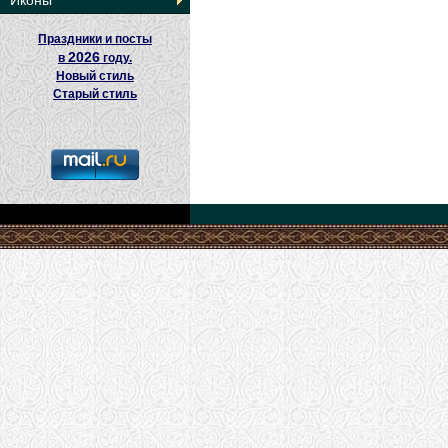
Иконы
Праздники и посты
2026
в
году.
Новый стиль
Старый стиль