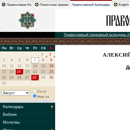
Православие.Ru
Поместные Церкви
Православный Календарь
English
Православный Церковный календарь 2
Пн
Вт
Ср
Чт
Пт
Сб
Вс
АЛЕКСИЙ
1
2
3
4
5
6
8
9
7
10
11
12
13
14
15
16
Д
17
18
19
20
21
22
23
24
25
26
27
28
29
30
31
Ст. ст.
Нов. ст.
Календарь
Библия
Молитвы