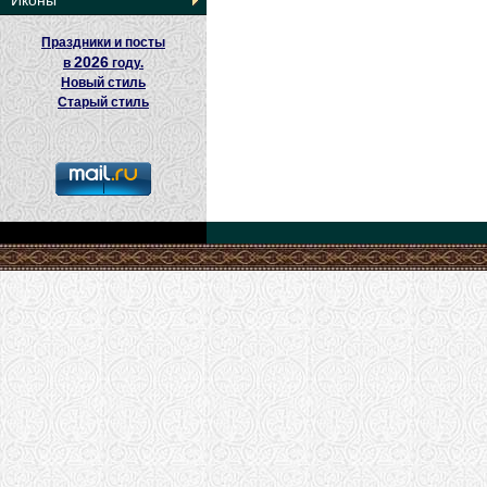
Иконы
Праздники и посты
2026
в
году.
Новый стиль
Старый стиль