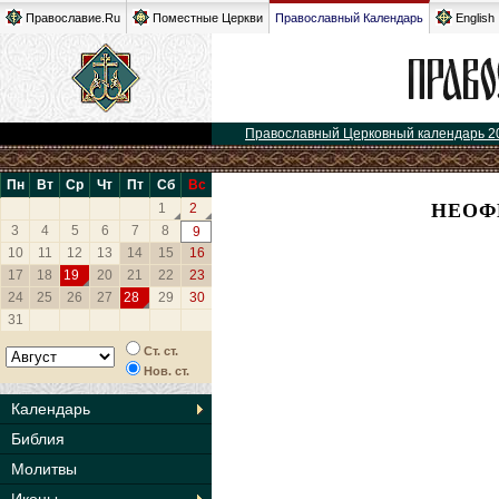
Православие.Ru
Поместные Церкви
Православный Календарь
English
Православный Церковный календарь 2
Пн
Вт
Ср
Чт
Пт
Сб
Вс
НЕОФ
1
2
3
4
5
6
7
8
9
10
11
12
13
14
15
16
17
18
19
20
21
22
23
24
25
26
27
28
29
30
31
Ст. ст.
Нов. ст.
Календарь
Библия
Молитвы