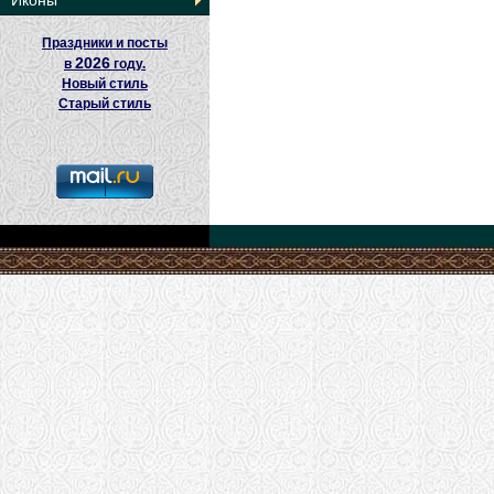
Иконы
Праздники и посты
2026
в
году.
Новый стиль
Старый стиль