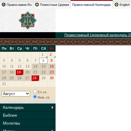
Православие.Ru
Поместные Церкви
Православный Календарь
English
Православный Церковный календарь 2
Пн
Вт
Ср
Чт
Пт
Сб
Вс
1
2
3
4
5
6
7
9
8
10
11
12
13
14
15
16
17
18
19
20
21
22
23
24
25
26
27
28
29
30
31
Ст. ст.
Нов. ст.
Календарь
Библия
Молитвы