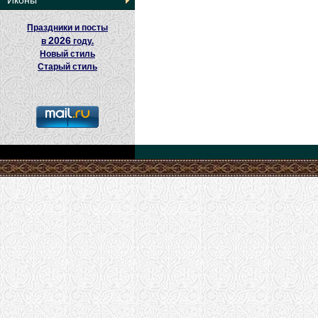
Иконы
Праздники и посты
2026
в
году.
Новый стиль
Старый стиль