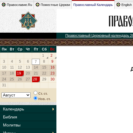
Православие.Ru
Поместные Церкви
Православный Календарь
English
Православный Церковный календарь 2
Пн
Вт
Ср
Чт
Пт
Сб
Вс
1
2
3
4
5
6
8
9
7
10
11
12
13
14
15
16
17
18
19
20
21
22
23
24
25
26
27
28
29
30
31
Ст. ст.
Нов. ст.
Календарь
Библия
Молитвы