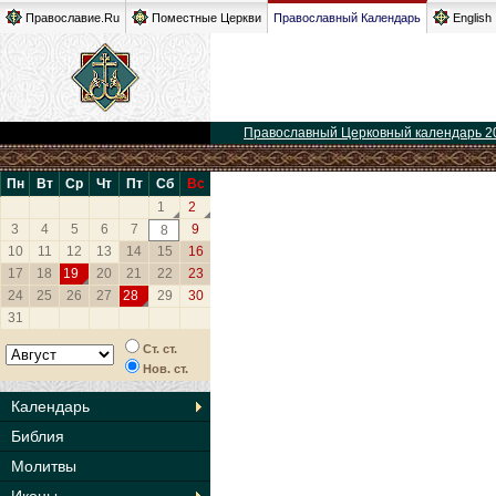
Православие.Ru
Поместные Церкви
Православный Календарь
English
Православный Церковный календарь 2
Пн
Вт
Ср
Чт
Пт
Сб
Вс
1
2
3
4
5
6
7
9
8
10
11
12
13
14
15
16
17
18
19
20
21
22
23
24
25
26
27
28
29
30
31
Ст. ст.
Нов. ст.
Календарь
Библия
Молитвы