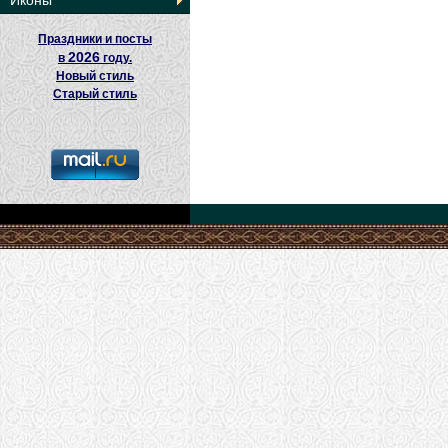
Иконы
Праздники и посты
2026
в
году.
Новый стиль
Старый стиль