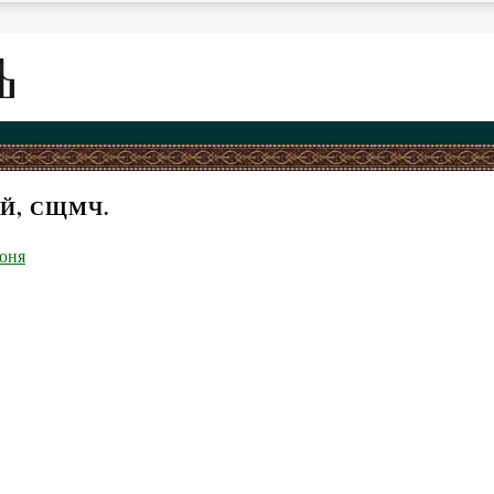
Й, СЩМЧ.
юня