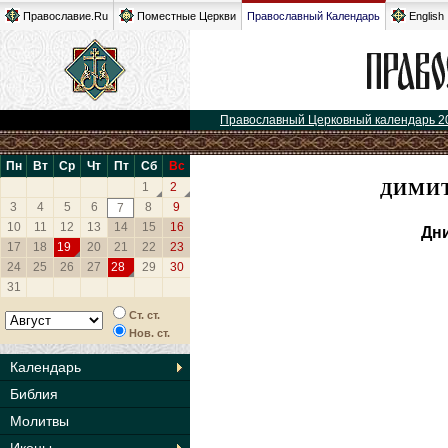
Православие.Ru
Поместные Церкви
Православный Календарь
English
Православный Церковный календарь 2
Пн
Вт
Ср
Чт
Пт
Сб
Вс
ДИМИТ
1
2
3
4
5
6
8
9
7
10
11
12
13
14
15
16
Дни
17
18
19
20
21
22
23
24
25
26
27
28
29
30
31
Ст. ст.
Нов. ст.
Календарь
Библия
Молитвы