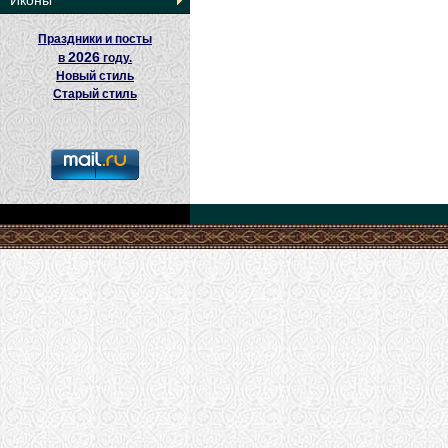
Иконы
Праздники и посты
2026
в
году.
Новый стиль
Старый стиль