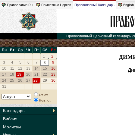
Православие.Ru
Поместные Церкви
Православный Календарь
English
Православный Церковный календарь 2
Пн
Вт
Ср
Чт
Пт
Сб
Вс
ДИМИ
1
2
3
4
5
6
7
9
8
10
11
12
13
14
15
16
Дн
17
18
19
20
21
22
23
24
25
26
27
28
29
30
31
Ст. ст.
Нов. ст.
Календарь
Библия
Молитвы