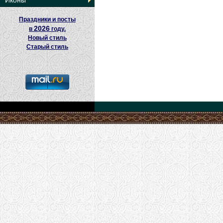
Иконы
Праздники и посты
2026
в
году.
Новый стиль
Старый стиль