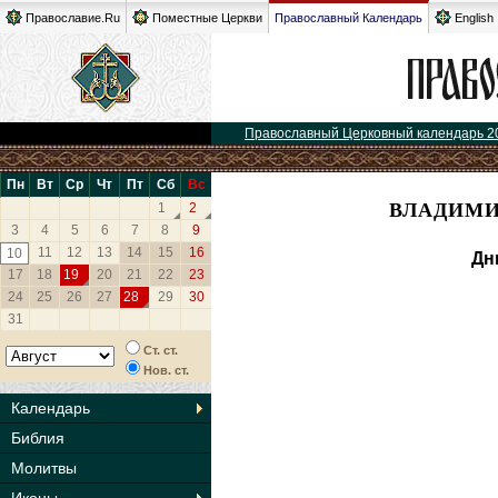
Православие.Ru
Поместные Церкви
Православный Календарь
English
Православный Церковный календарь 2
Пн
Вт
Ср
Чт
Пт
Сб
Вс
ВЛАДИМИ
1
2
3
4
5
6
7
8
9
11
12
13
14
15
16
10
Дн
17
18
19
20
21
22
23
24
25
26
27
28
29
30
31
Ст. ст.
Нов. ст.
Календарь
Библия
Молитвы