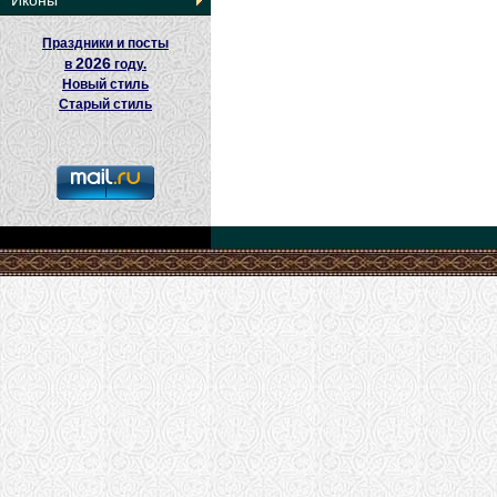
Иконы
Праздники и посты
2026
в
году.
Новый стиль
Старый стиль