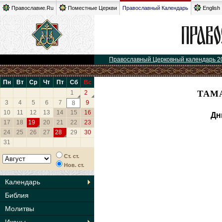
Православие.Ru
Поместные Церкви
Православный Календарь
English
Православный Церковный календарь 2
Пн
Вт
Ср
Чт
Пт
Сб
Вс
ТАМА
1
2
3
4
5
6
7
9
8
10
11
12
13
14
15
16
Дн
17
18
19
20
21
22
23
24
25
26
27
28
29
30
31
Ст. ст.
Нов. ст.
Календарь
Библия
Молитвы