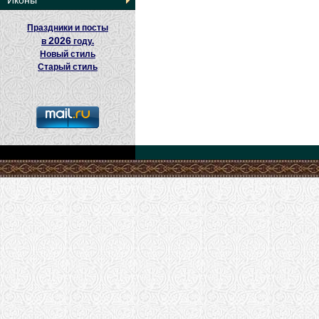
Иконы
Праздники и посты
2026
в
году.
Новый стиль
Старый стиль