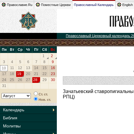
Православие.Ru
Поместные Церкви
Православный Календарь
English
Православный Церковный календарь 2
Пн
Вт
Ср
Чт
Пт
Сб
Вс
1
2
3
4
5
6
7
8
9
11
12
13
14
15
16
10
17
18
19
20
21
22
23
24
25
26
27
28
29
30
31
Зачатьевский ставропигиальны
Ст. ст.
РПЦ)
Нов. ст.
Календарь
Библия
Молитвы