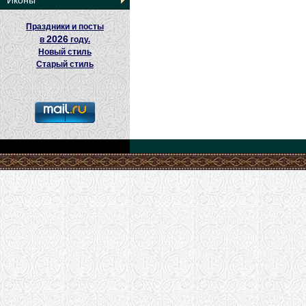
Иконы
Праздники и посты
2026
в
году.
Новый стиль
Старый стиль