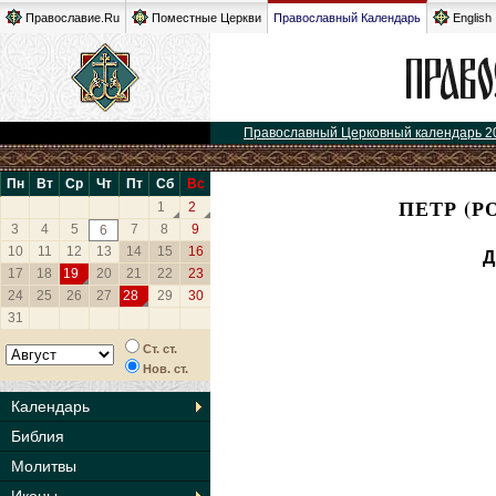
Православие.Ru
Поместные Церкви
Православный Календарь
English
Православный Церковный календарь 2
Пн
Вт
Ср
Чт
Пт
Сб
Вс
ПЕТР (Р
1
2
3
4
5
7
8
9
6
10
11
12
13
14
15
16
Д
17
18
19
20
21
22
23
24
25
26
27
28
29
30
31
Ст. ст.
Нов. ст.
Календарь
Библия
Молитвы