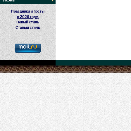
Иконы
Праздники и посты
2026
в
году.
Новый стиль
Старый стиль