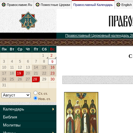
Православие.Ru
Поместные Церкви
Православный Календарь
English
Православный Церковный календарь 2
Пн
Вт
Ср
Чт
Пт
Сб
Вс
С
1
2
3
4
5
6
7
8
9
10
11
12
13
14
15
16
17
18
19
20
21
22
23
24
25
26
27
28
29
30
31
Ст. ст.
Нов. ст.
Календарь
Библия
Молитвы