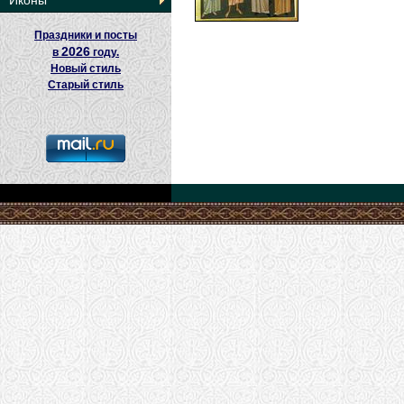
Иконы
Праздники и посты
2026
в
году.
Новый стиль
Старый стиль