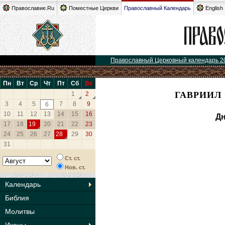
Православие.Ru
Поместные Церкви
Православный Календарь
English
Православный Церковный календарь 2
Пн
Вт
Ср
Чт
Пт
Сб
Вс
ГАВРИИЛ 
1
2
3
4
5
7
8
9
6
10
11
12
13
14
15
16
Дн
17
18
19
20
21
22
23
24
25
26
27
28
29
30
31
Ст. ст.
Нов. ст.
Календарь
Библия
Молитвы