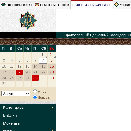
Православие.Ru
Поместные Церкви
Православный Календарь
English
Православный Церковный календарь 2
Пн
Вт
Ср
Чт
Пт
Сб
Вс
1
2
3
4
5
6
7
9
8
10
11
12
13
14
15
16
17
18
19
20
21
22
23
24
25
26
27
28
29
30
31
Ст. ст.
Нов. ст.
Календарь
Библия
Молитвы