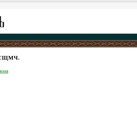
 СЩМЧ.
июня