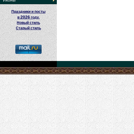
Иконы
Праздники и посты
2026
в
году.
Новый стиль
Старый стиль