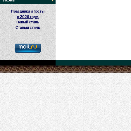
Иконы
Праздники и посты
2026
в
году.
Новый стиль
Старый стиль