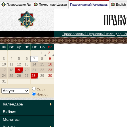
Православие.Ru
Поместные Церкви
Православный Календарь
English
Православный Церковный календарь 2
Пн
Вт
Ср
Чт
Пт
Сб
Вс
1
2
3
4
5
6
8
9
7
10
11
12
13
14
15
16
17
18
19
20
21
22
23
24
25
26
27
28
29
30
31
Ст. ст.
Нов. ст.
Календарь
Библия
Молитвы