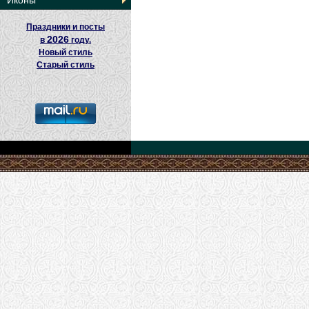
Иконы
Праздники и посты
2026
в
году.
Новый стиль
Старый стиль