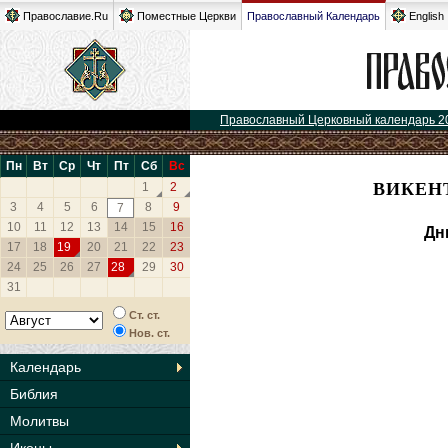
Православие.Ru
Поместные Церкви
Православный Календарь
English
Православный Церковный календарь 2
Пн
Вт
Ср
Чт
Пт
Сб
Вс
ВИКЕНТ
1
2
3
4
5
6
8
9
7
10
11
12
13
14
15
16
Дн
17
18
19
20
21
22
23
24
25
26
27
28
29
30
31
Ст. ст.
Нов. ст.
Календарь
Библия
Молитвы